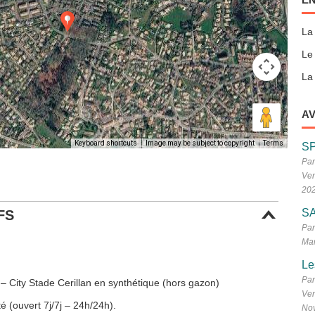
La
Le
La 
AV
Keyboard shortcuts
Image may be subject to copyright
Terms
S
Par
Ven
20
SA
FS
Par
Mar
Le
Par
 – City Stade Cerillan en synthétique (hors gazon)
Ven
é (ouvert 7j/7j – 24h/24h).
No