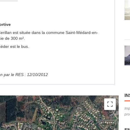
ortive
e Cerillan est située dans la commune Saint-Médard-en-
cie de 300 m².
éder est le bus.
ion par le RES : 12/10/2012
IN
Imp
pro
EN