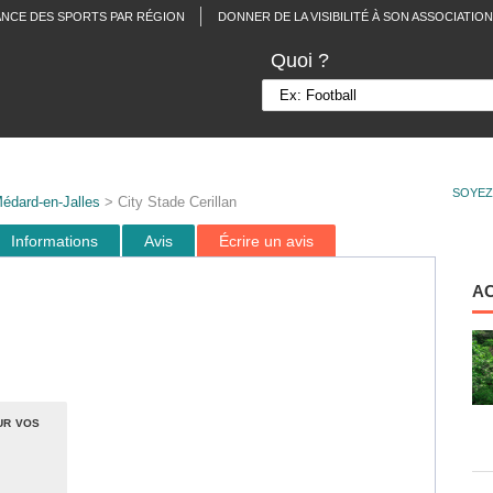
ANCE DES SPORTS PAR RÉGION
DONNER DE LA VISIBILITÉ À SON ASSOCIATION
Quoi ?
SOYEZ
édard-en-Jalles
> City Stade Cerillan
Informations
Avis
Écrire un avis
A
ur vos