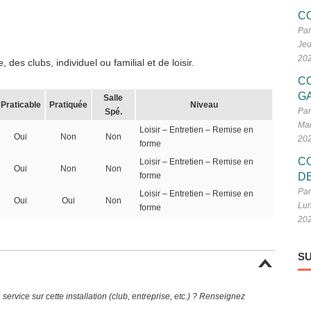
C
Par
Jeu
20
des clubs, individuel ou familial et de loisir.
C
G
Salle
Praticable
Pratiquée
Niveau
Par
Spé.
Mar
Loisir – Entretien – Remise en
Oui
Non
Non
20
forme
C
Loisir – Entretien – Remise en
Oui
Non
Non
forme
D
Par
Loisir – Entretien – Remise en
Oui
Oui
Non
Lun
forme
20
SU
ervice sur cette installation (club, entreprise, etc.) ? Renseignez